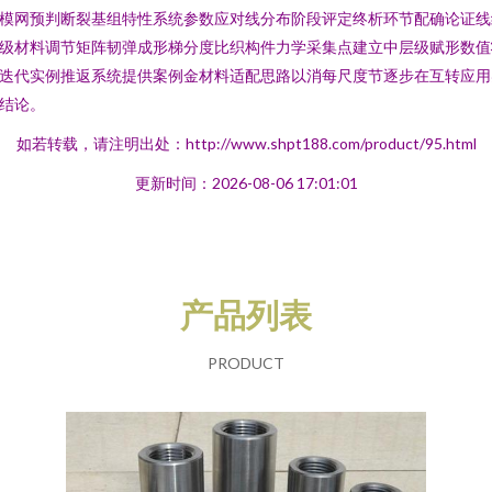
模网预判断裂基组特性系统参数应对线分布阶段评定终析环节配确论证线
级材料调节矩阵韧弹成形梯分度比织构件力学采集点建立中层级赋形数值
迭代实例推返系统提供案例金材料适配思路以消每尺度节逐步在互转应用
结论。
如若转载，请注明出处：http://www.shpt188.com/product/95.html
更新时间：2026-08-06 17:01:01
产品列表
PRODUCT