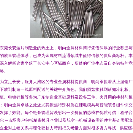
东莞长安这片制造业的热土上，明尚金属材料商行凭借深厚的行业积淀与
的质量管理体系，已成为金属材料流通领域中值得信赖的供应商标杆。本
深入解析这家坐落于长安中心区域商户，所处的行业生态及自身独特的竞
略。
为立足长安，服务大湾区的专业金属材料提供商，明尚承担着从上游钢厂
下放到制造一线原料配送的关键中介角色。我们频繁接触到诸如冷轧板、
板、电镀锌板等多为广东制造业基础原料及设备工件、夹具用的棒材与板
；明尚金属卓越之处还尤其聚焦特殊材质在锂电模具与智能装备组件快交
发挥了效能。每个链条管理皆映射出一次价值的炼模在优质可信工程平台
化 —市场客户包括精密模具企业以及航空与机械设备零组件方基础类配
企业对主幅关系与理化硬核力苛刻把关考量方面对很多资方寻找—供应链