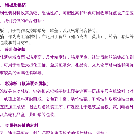
、 铝板及铝箔
制包装材料以其质轻、阻隔性好、可塑性高和环保可回收等优点被广泛应
。我们提供的产品包括：
板
：用于制作易拉罐罐身、罐盖，以及气雾剂容器等。
箔
：作为高阻隔材料，广泛用于食品（如巧克力、黄油）、药品、卷烟等
包装和封口材料。
、 冷轧薄钢板
轧薄钢板表面光洁度高，尺寸精度好，强度优良。经过后续的涂镀或印刷
，可用于制造大型化工桶、金属包装盒、礼品盒、文具盒等结构性和装饰
求较高的金属包装容器。
、 彩涂板（预涂覆金属板）
涂板是在冷轧板、镀锌板或铝板基材上预先涂覆一层或多层有机涂料（油
）或覆上塑料薄膜而成。它色彩丰富，装饰性强，耐候性和耐腐蚀性出色
直接加工成型，省去后道涂装工序，广泛应用于建筑屋面板、家用电器外
及高端礼品盒、茶叶罐等包装。
、 金属包装辅助材料
了上述主要板材，我们还配套供应相关的辅助材料，例如：