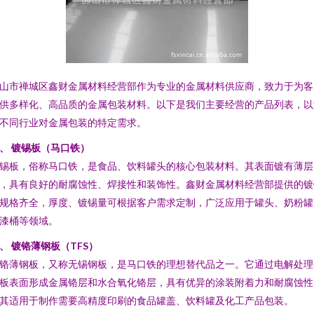
山市禅城区鑫财金属材料经营部作为专业的金属材料供应商，致力于为客
供多样化、高品质的金属包装材料。以下是我们主要经营的产品列表，以
不同行业对金属包装的特定需求。
、 镀锡板（马口铁）
锡板，俗称马口铁，是食品、饮料罐头的核心包装材料。其表面镀有薄层
，具有良好的耐腐蚀性、焊接性和装饰性。鑫财金属材料经营部提供的镀
规格齐全，厚度、镀锡量可根据客户需求定制，广泛应用于罐头、奶粉罐
漆桶等领域。
、 镀铬薄钢板（TFS）
铬薄钢板，又称无锡钢板，是马口铁的理想替代品之一。它通过电解处理
板表面形成金属铬层和水合氧化铬层，具有优异的涂装附着力和耐腐蚀性
其适用于制作需要高精度印刷的食品罐盖、饮料罐及化工产品包装。